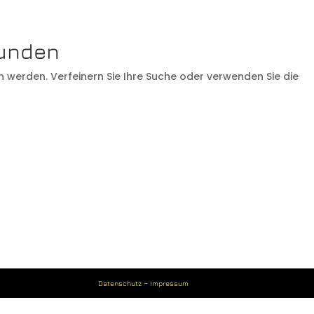
funden
VITA
KONZERTE
MEDIEN
n werden. Verfeinern Sie Ihre Suche oder verwenden Sie die
Datenschutz
–
Impressum