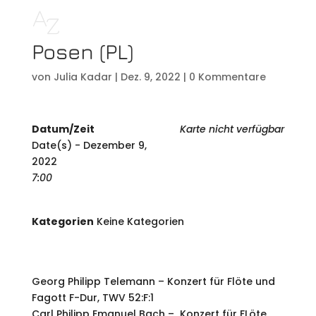
Posen (PL)
von
Julia Kadar
|
Dez. 9, 2022
|
0 Kommentare
Datum/Zeit
Karte nicht verfügbar
Date(s) - Dezember 9,
2022
7:00
Kategorien
Keine Kategorien
Georg Philipp Telemann – Konzert für Flöte und
Fagott F-Dur, TWV 52:F:1
Carl Philipp Emanuel Bach – Konzert für FLöte